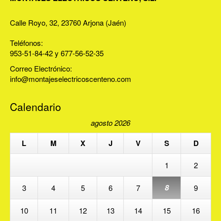
Calle Royo, 32, 23760 Arjona (Jaén)
Teléfonos:
953-51-84-42 y 677-56-52-35
Correo Electrónico:
info@montajeselectricoscenteno.com
Calendario
agosto 2026
L
M
X
J
V
S
D
1
2
8
3
4
5
6
7
9
10
11
12
13
14
15
16