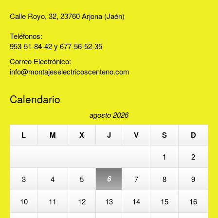
Calle Royo, 32, 23760 Arjona (Jaén)
Teléfonos:
953-51-84-42 y 677-56-52-35
Correo Electrónico:
info@montajeselectricoscenteno.com
Calendario
agosto 2026
L
M
X
J
V
S
D
1
2
6
3
4
5
7
8
9
10
11
12
13
14
15
16